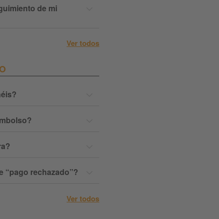
guimiento de mi
Ver todos
GO
éis?
embolso?
ra?
de “pago rechazado”?
Ver todos