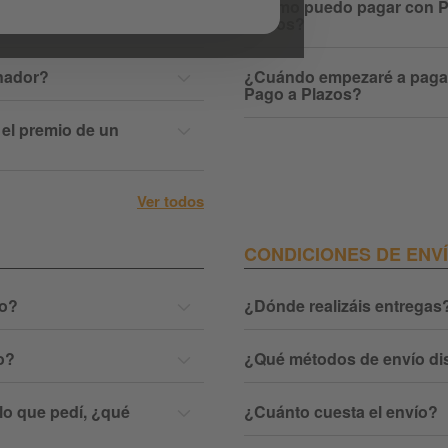
stros sorteos de
¿Cómo puedo pagar con P
Plazos?
nador?
¿Cuándo empezaré a pagar 
Pago a Plazos?
 el premio de un
Ver todos
CONDICIONES DE ENV
do?
¿Dónde realizáis entregas
o?
¿Qué métodos de envío di
 lo que pedí, ¿qué
¿Cuánto cuesta el envío?