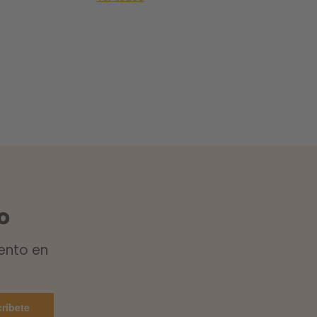
o
ento en
ríbete