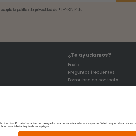
 acepto la política de privacidad de PLAYKIN Kids
¿Te ayudamos?
Envío
Preguntas frecuentes
Formulario de contacto
Bases legales
En garantia
Política de privacidad
Nota lega