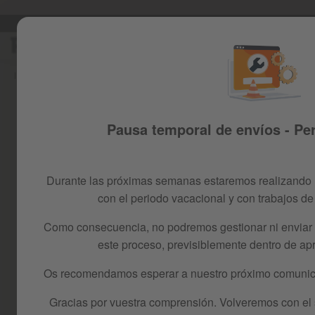
E
Ir
al
contenido
Inicio
FAQS - PLAYKIN - ES
Pausa temporal de envíos - Pe
Durante las próximas semanas estaremos realizando 
con el periodo vacacional y con trabajos de
Como consecuencia, no podremos gestionar ni enviar 
este proceso, previsiblemente dentro de a
REDES SOCIALES
Os recomendamos esperar a nuestro próximo comunica
¿Cuáles son vuestras cuen
Gracias por vuestra comprensión. Volveremos con el se