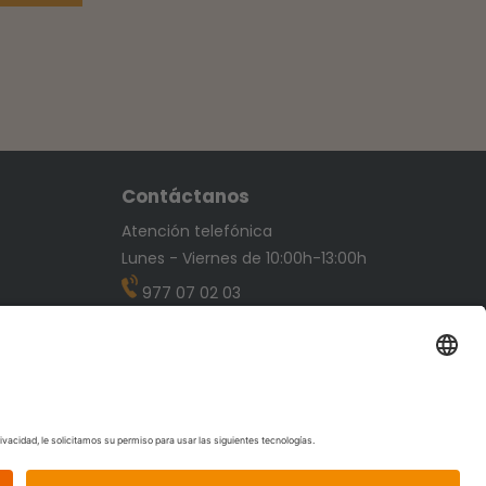
Contáctanos
Atención telefónica
Lunes - Viernes de 10:00h-13:00h
977 07 02 03
info@playkinkids.com
l