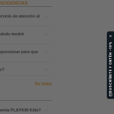
INCIDENCIAS
rvicio de atención al
uándo tendré
✕
SUSCRÍBETE Y OBTÉN -10%
oporcionar para que
no?
Ver todos
uenta PLAYKIN Kids?