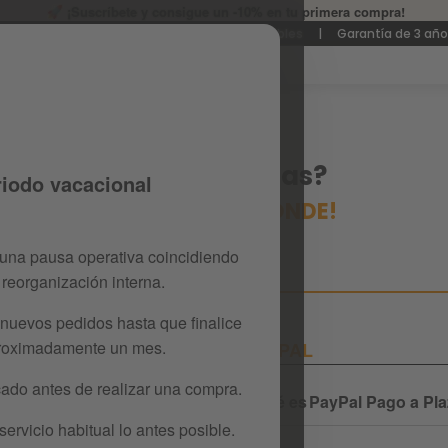
¡Suscríbete y consigue un -10% en tu primera compra!
nvío gratuito
|
Entrega en 24 - 72h laborables
|
Garantía de 3 añ
¿Tienes dudas?
riodo vacacional
¡PLAYKIN RESPONDE!
una pausa operativa coincidiendo
 reorganización interna.
nuevos pedidos hasta que finalice
proximadamente un mes.
PAYPAL
do antes de realizar una compra.
tas oficiales?
¿Qué es PayPal Pago a Pl
rvicio habitual lo antes posible.