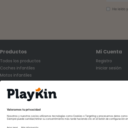
He leído y
Productos
Mi Cuenta
Todos los productos
Registro
Coches infantiles
Iniciar sesión
Motos infantiles
Quads infantiles
Síguenos