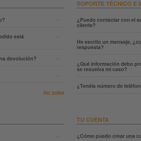
SOPORTE TÉCNICO E 
o?
¿Puedo contactar con el se
cliente?
edido está
He escrito un mensaje, ¿c
respuesta?
una devolución?
¿Qué información debo pr
se resuelva mi caso?
¿Tenéis número de teléfo
Ver todos
TU CUENTA
¿Cómo puedo crear una c