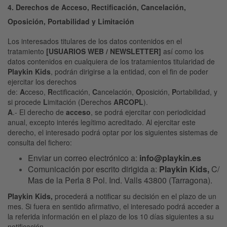
4. Derechos de Acceso, Rectificación, Cancelación,
Oposición, Portabilidad y Limitación
Los interesados titulares de los datos contenidos en el
tratamiento
[USUARIOS WEB / NEWSLETTER]
así como los
datos contenidos en cualquiera de los tratamientos titularidad de
Playkin Kids
, podrán dirigirse a la entidad, con el fin de poder
ejercitar los derechos
de:
A
cceso,
R
ectificación,
C
ancelación,
O
posición,
P
ortabilidad, y
si procede
L
imitación (Derechos
ARCOPL
).
A
.- El derecho de
acceso
, se podrá ejercitar con periodicidad
anual, excepto interés legítimo acreditado. Al ejercitar este
derecho, el interesado podrá optar por los siguientes sistemas de
consulta del fichero:
Enviar un correo electrónico a:
info@playkin.es
Comunicación por escrito dirigida a:
Playkin Kids
,
C/
Mas de la Perla 8 Pol. Ind. Valls 43800 (Tarragona).
Playkin Kids,
procederá a notificar su decisión en el plazo de un
mes. Si fuera en sentido afirmativo, el interesado podrá acceder a
la referida información en el plazo de los 10 días siguientes a su
notificación.