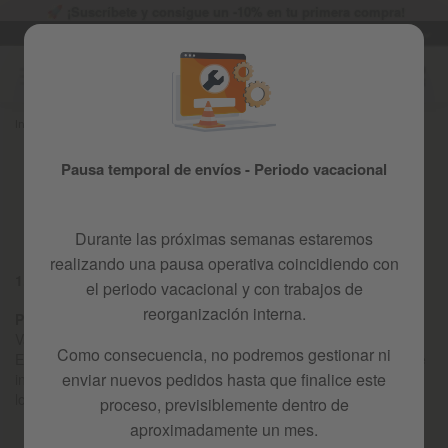
¡Suscríbete y consigue un -10% en tu primera compra!
Idioma
Garantía de 3 años
ES
Ir
al
contenido
Inicio
POLÍTICA DE PRIVACIDAD
Política de Privacidad (RGPDUE)
Pausa temporal de envíos - Periodo vacacional
Durante las próximas semanas estaremos
realizando una pausa operativa coincidiendo con
1. Información a los usuarios
el periodo vacacional y con trabajos de
reorganización interna.
Playkin Kids
con domicilio social en C/ Mas de la Perla 8 43800
Valls (España) es el titular de diferentes tratamientos.
Como consecuencia, no podremos gestionar ni
En concreto, los datos recabados a través de la presente web se
enviar nuevos pedidos hasta que finalice este
incorporan al tratamiento [USUARIOS WEB / NEWSLETTER], a
los que le será aplicada la presente Política de Privacidad.
proceso, previsiblemente dentro de
aproximadamente un mes.