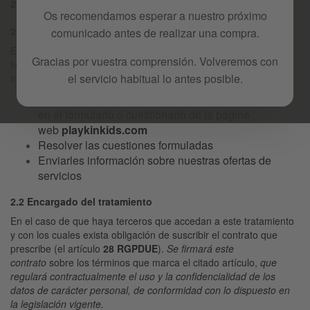
2. Recogida y tratamiento
Os recomendamos esperar a nuestro próximo
2.1 Finalidad
comunicado antes de realizar una compra.
El tratamiento
[USUARIOS WEB / NEWSLETTER]
, tiene como
Gracias por vuestra comprensión. Volveremos con
finalidad la recogida e incorporación de los datos a los citados
el servicio habitual lo antes posible.
tratamientos, consisten en:
Ofrecer la información solicitada por los interesados
en el formulario o cuestionario de la página
web
playkinkids.com
Resolver las cuestiones formuladas
Enviarles información sobre nuestras ofertas de
servicios
2.2 Encargado del tratamiento
En el caso de que haya terceros que accedan a este tratamiento
y con los cuales exista obligación de suscribir el contrato que
prescribe (el artículo
28 RGPDUE
).
Se firmará este
contrato
sobre los términos que marca el citado artículo
,
que
regulará contractualmente el uso y la confidencialidad de los
datos de carácter personal, de conformidad con lo dispuesto en
la legislación vigente.