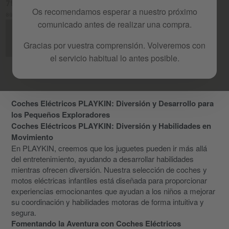
79,99 €
54,99 €
Os recomendamos esperar a nuestro próximo
89,99 €
-11%
119,99 €
-54%
comunicado antes de realizar una compra.
Avisame
Avisame
cuando
cuando
Gracias por vuestra comprensión. Volveremos con
vuelva
vuelva
el servicio habitual lo antes posible.
Coches Eléctricos PLAYKIN: Diversión y Desarrollo para
los Pequeños Exploradores
Coches Eléctricos PLAYKIN: Diversión y Habilidades en
Movimiento
En PLAYKIN, creemos que los juguetes pueden ir más allá
del entretenimiento, ayudando a desarrollar habilidades
mientras ofrecen diversión. Nuestra selección de coches y
motos eléctricas infantiles está diseñada para proporcionar
experiencias emocionantes que ayudan a los niños a mejorar
su coordinación y habilidades motoras de forma intuitiva y
segura.
Fomentando la Aventura con Coches Eléctricos