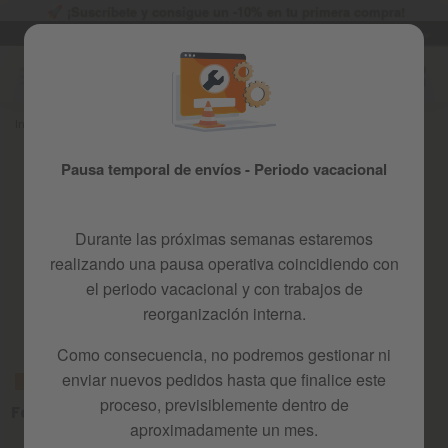
¡Suscríbete y consigue un -10% en tu primera compra!
Idioma
Envío gratuito
ES
Ir
al
contenido
Inicio
TODOS LOS PRODUCTOS
Coches Eléctricos PLAYKIN
Pausa temporal de envíos - Periodo vacacional
Diversión y desarrollo en cada trayecto
Durante las próximas semanas estaremos
realizando una pausa operativa coincidiendo con
el periodo vacacional y con trabajos de
reorganización interna.
Ordenar por:
Como consecuencia, no podremos gestionar ni
enviar nuevos pedidos hasta que finalice este
REBAJAS
REBAJAS
proceso, previsiblemente dentro de
Faster
Moto kid
aproximadamente un mes.