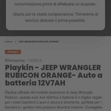
comunicazione prima di effettuare un acquisto.
Grazie per la vostra comprensione. Torneremo al
servizio abituale il prima possibile.
Skip
to
the
beginning
Home
JEEP WRANGLER RUBICON ORANGE
of
the
PROMO
images
Riferimento:
1300216
gallery
Playkin - JEEP WRANGLER
RUBICON ORANGE- Auto a
batteria 12V7AH
Replica ufficiale del modello arancione di Jeep Wrangler
Rubicon, questa auto 4x4 elettrica a batteria è il miglior regalo
per i vostri bambini! L'auto è sicura e divertente, perfetta per i
bambini e i genitori che possono divertirsi insieme. Consigliata