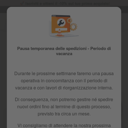
Iscriviti e ottieni il -10% sul tuo primo acquisto!
Lingua
avorativi
Garanzia di 2 anni
IT
Salta
al
contenuto
Skip
to
the
Pausa temporanea delle spedizioni - Periodo di
end
vacanza
of
the
images
gallery
Durante le prossime settimane faremo una pausa
operativa in concomitanza con il periodo di
vacanza e con lavori di riorganizzazione interna.
Di conseguenza, non potremo gestire né spedire
nuovi ordini fino al termine di questo processo,
previsto tra circa un mese.
Vi consigliamo di attendere la nostra prossima