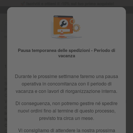
Iscriviti e ottieni il -10% sul tuo primo acquisto!
Lingua
Spedizione gratuita
IT
Salta
al
contenuto
Home
GARANTIA - PLAYKIN - IT
Garanzia e resi
Pausa temporanea delle spedizioni - Periodo di
vacanza
1. INFO GENERALE
Durante le prossime settimane faremo una pausa
La proprietà di questo sito web,
playkinkids.com
, (d'ora in poi
operativa in concomitanza con il periodo di
Sito Web) è detenuta da:
BESELF BRANDS S.A.
, (d'ora in poi
Playkin Kids
), con NIF: B65114373 e registrata in: Registro del
vacanza e con lavori di riorganizzazione interna.
Commercio di Tarragona; e i cui dati di registrazione sono:
Volume 2847, Foglio 6, Pagina T-47561, Iscrizione 4a, e i cui dati
Di conseguenza, non potremo gestire né spedire
di contatto sono
nuovi ordini fino al termine di questo processo,
Indirizzo:
C/ Mas de la Perla 8, 43800 Valls (Tarragona)
previsto tra circa un mese.
Numero di telefono di contatto:
877 990 800
Contatto e-mail:
info@beselfbrands.com
Vi consigliamo di attendere la nostra prossima
Questo documento (così come ogni altro documento qui