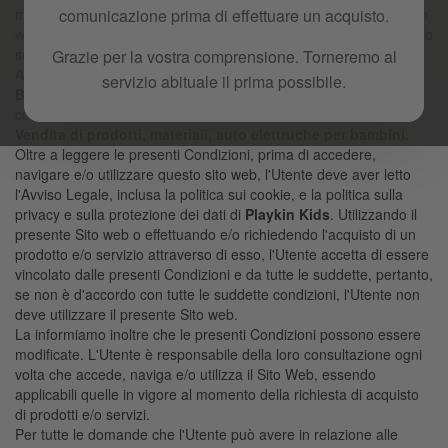
menzionato) regola le condizioni che regolano l'uso di questo sito
comunicazione prima di effettuare un acquisto.
web (
playkinkids.com
) e l'acquisto o l'acquisizione di prodotti e/o
servizi su di esso (di seguito, Condizioni).
Grazie per la vostra comprensione. Torneremo al
Ai fini delle presenti Condizioni si intende che l'attività che
servizio abituale il prima possibile.
BESELF BRANDS S.A.
, sviluppa attraverso il Sito Web
comprende:
Vendita di prodotti, materiali, auto elettruche per bambini.
Oltre a leggere le presenti Condizioni, prima di accedere,
navigare e/o utilizzare questo sito web, l'Utente deve aver letto
l'Avviso Legale, inclusa la politica sui cookie, e la politica sulla
privacy e sulla protezione dei dati di
Playkin Kids
. Utilizzando il
presente Sito web o effettuando e/o richiedendo l'acquisto di un
prodotto e/o servizio attraverso di esso, l'Utente accetta di essere
vincolato dalle presenti Condizioni e da tutte le suddette, pertanto,
se non è d'accordo con tutte le suddette condizioni, l'Utente non
deve utilizzare il presente Sito web.
La informiamo inoltre che le presenti Condizioni possono essere
modificate. L'Utente è responsabile della loro consultazione ogni
volta che accede, naviga e/o utilizza il Sito Web, essendo
applicabili quelle in vigore al momento della richiesta di acquisto
di prodotti e/o servizi.
Per tutte le domande che l'Utente può avere in relazione alle