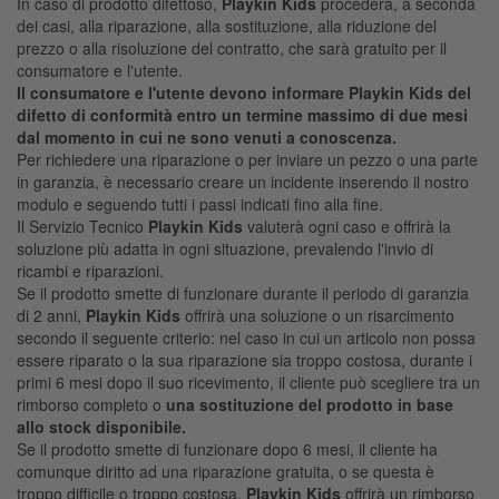
In caso di prodotto difettoso,
Playkin Kids
procederà, a seconda
dei casi, alla riparazione, alla sostituzione, alla riduzione del
prezzo o alla risoluzione del contratto, che sarà gratuito per il
consumatore e l'utente.
Il consumatore e l'utente devono informare Playkin Kids del
difetto di conformità entro un termine massimo di due mesi
dal momento in cui ne sono venuti a conoscenza.
Per richiedere una riparazione o per inviare un pezzo o una parte
in garanzia, è necessario creare un incidente inserendo il nostro
modulo e seguendo tutti i passi indicati fino alla fine.
Il Servizio Tecnico
Playkin Kids
valuterà ogni caso e offrirà la
soluzione più adatta in ogni situazione, prevalendo l'invio di
ricambi e riparazioni.
Se il prodotto smette di funzionare durante il periodo di garanzia
di 2 anni,
Playkin Kids
offrirà una soluzione o un risarcimento
secondo il seguente criterio: nel caso in cui un articolo non possa
essere riparato o la sua riparazione sia troppo costosa, durante i
primi 6 mesi dopo il suo ricevimento, il cliente può scegliere tra un
rimborso completo o
una sostituzione del prodotto in base
allo stock disponibile.
Se il prodotto smette di funzionare dopo 6 mesi, il cliente ha
comunque diritto ad una riparazione gratuita, o se questa è
troppo difficile o troppo costosa,
Playkin Kids
offrirà un rimborso