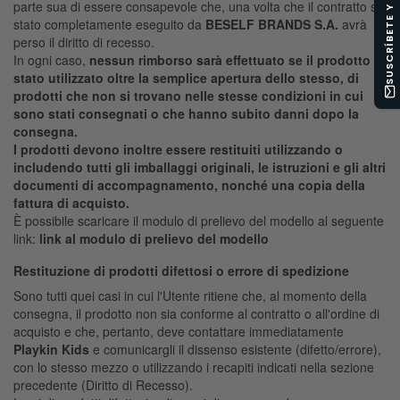
SUSCRÍBETE Y OBTÉN -10%
parte sua di essere consapevole che, una volta che il contratto sia
stato completamente eseguito da
BESELF BRANDS S.A.
avrà
perso il diritto di recesso.
In ogni caso,
nessun rimborso sarà effettuato se il prodotto è
stato utilizzato oltre la semplice apertura dello stesso, di
prodotti che non si trovano nelle stesse condizioni in cui
sono stati consegnati o che hanno subito danni dopo la
consegna.
I prodotti devono inoltre essere restituiti utilizzando o
includendo tutti gli imballaggi originali, le istruzioni e gli altri
documenti di accompagnamento, nonché una copia della
fattura di acquisto.
È possibile scaricare il modulo di prelievo del modello al seguente
link:
link al modulo di prelievo del modello
Restituzione di prodotti difettosi o errore di spedizione
Sono tutti quei casi in cui l'Utente ritiene che, al momento della
consegna, il prodotto non sia conforme al contratto o all'ordine di
acquisto e che, pertanto, deve contattare immediatamente
Playkin Kids
e comunicargli il dissenso esistente (difetto/errore),
con lo stesso mezzo o utilizzando i recapiti indicati nella sezione
precedente (Diritto di Recesso).