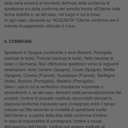
della carta avverrà al momento dell'invio della conferma di
spedizione e/o della conferma del servizio fornito all'Utente nella
forma stabilita e, se del caso, nel luogo in cui si trova.
In ogni caso, cliccando su "ACQUISTA" l'Utente conferma che il
metodo di pagamento utilizzato è il suo.
6. CONSEGNA
Spediamo in Spagna (continente e isole Baleari); Portogallo
(escluse le isole), Francia (escluse le isole), Italia (escluse le
isole) e Germania. Non effettuiamo spedizioni verso le seguenti
destinazioni: Isole Canarie (Spagna), Ceuta (Spagna), Melilla
(Spagna), Corsica (Francia), Guadalupa (Francia), Sardegna
(Italia), Azzorre (Portogallo), Madeira (Portogallo).
Salvo i casi in cui si verifichino circostanze impreviste o
straordinarie o, se del caso, derivanti dalla personalizzazione dei
prodotti, l'ordine di acquisto costituito dai prodotti elencati in
ciascuna conferma d'acquisto sarà consegnato entro il tempo
indicato sul Sito secondo la modalità di spedizione scelta
dall'Utente e, a partire dalla data della conferma d'ordine.
In caso di impossibilità di consegnare l'ordine a causa
dell'assenza dell'Utente, l'ordine può essere restituito al