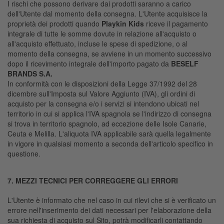
I rischi che possono derivare dai prodotti saranno a carico
dell'Utente dal momento della consegna. L'Utente acquisisce la
proprietà dei prodotti quando
Playkin Kids
riceve il pagamento
integrale di tutte le somme dovute in relazione all'acquisto o
all'acquisto effettuato, incluse le spese di spedizione, o al
momento della consegna, se avviene in un momento successivo
dopo il ricevimento integrale dell'importo pagato da
BESELF
BRANDS S.A.
In conformità con le disposizioni della Legge 37/1992 del 28
dicembre sull'Imposta sul Valore Aggiunto (IVA), gli ordini di
acquisto per la consegna e/o i servizi si intendono ubicati nel
territorio in cui si applica l'IVA spagnola se l'indirizzo di consegna
si trova in territorio spagnolo, ad eccezione delle Isole Canarie,
Ceuta e Melilla. L'aliquota IVA applicabile sarà quella legalmente
in vigore in qualsiasi momento a seconda dell'articolo specifico in
questione.
7. MEZZI TECNICI PER CORREGGERE GLI ERRORI
L'Utente è informato che nel caso in cui rilevi che si è verificato un
errore nell'inserimento dei dati necessari per l'elaborazione della
sua richiesta di acquisto sul Sito, potrà modificarli contattando