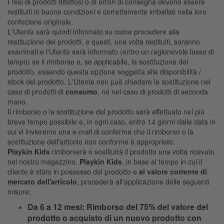
I resi di prodotti difettosi o di errori di consegna devono essere
restituiti in buone condizioni e correttamente imballati nella loro
confezione originale.
L'Utente sarà quindi informato su come procedere alla
restituzione dei prodotti, e questi, una volta restituiti, saranno
esaminati e l'Utente sarà informato (entro un ragionevole lasso di
tempo) se il rimborso o, se applicabile, la sostituzione del
prodotto, essendo questa opzione soggetta alla disponibilità /
stock del prodotto. L'Utente non può chiedere la sostituzione nel
caso di prodotti di
consumo
, né nel caso di prodotti di seconda
mano.
Il rimborso o la sostituzione del prodotto sarà effettuato nel più
breve tempo possibile e, in ogni caso, entro 14 giorni dalla data in
cui vi invieremo una e-mail di conferma che il rimborso o la
sostituzione dell'articolo non conforme è appropriato.
Playkin Kids
rimborserà o sostituirà il prodotto una volta ricevuto
nel nostro magazzino.
Playkin Kids
, in base al tempo in cui il
cliente è stato in possesso del prodotto e
al valore corrente di
mercato dell'articolo
, procederà all'applicazione delle seguenti
misure:
Da 6 a 12 mesi: Rimborso del 75% del valore del
prodotto o acquisto di un nuovo prodotto con