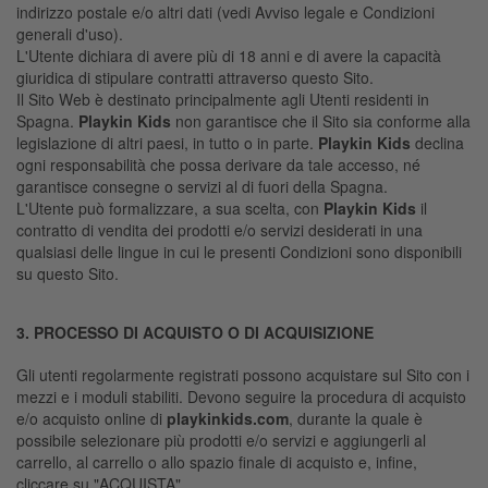
indirizzo postale e/o altri dati (vedi Avviso legale e Condizioni
generali d'uso).
L'Utente dichiara di avere più di 18 anni e di avere la capacità
giuridica di stipulare contratti attraverso questo Sito.
Il Sito Web è destinato principalmente agli Utenti residenti in
Spagna.
Playkin Kids
non garantisce che il Sito sia conforme alla
legislazione di altri paesi, in tutto o in parte.
Playkin Kids
declina
ogni responsabilità che possa derivare da tale accesso, né
garantisce consegne o servizi al di fuori della Spagna.
L'Utente può formalizzare, a sua scelta, con
Playkin Kids
il
contratto di vendita dei prodotti e/o servizi desiderati in una
qualsiasi delle lingue in cui le presenti Condizioni sono disponibili
su questo Sito.
3. PROCESSO DI ACQUISTO O DI ACQUISIZIONE
Gli utenti regolarmente registrati possono acquistare sul Sito con i
mezzi e i moduli stabiliti. Devono seguire la procedura di acquisto
e/o acquisto online di
playkinkids.com
, durante la quale è
possibile selezionare più prodotti e/o servizi e aggiungerli al
carrello, al carrello o allo spazio finale di acquisto e, infine,
cliccare su "ACQUISTA".