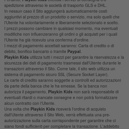
spedizione attraverso le società di trasporto GLS e DHL.
In nessun caso il Sito aggiungerà automaticamente costi
aggiuntivi al prezzo di un prodotto o servizio, ma solo quelli che
l'Utente ha volontariamente e liberamente selezionato e scelto.
I prezzi possono cambiare in qualsiasi momento, ma eventuali
modifiche non influenzeranno gli ordini o gli acquisti per i quali
l'Utente ha già ricevuto una conferma d'ordine.
I mezzi di pagamento accettati saranno: Carta di credito o di
debito, bonifico bancario o tramite
Paypal
.
Playkin Kids
utilizza tutti i mezzi per garantire la riservatezza e la
sicurezza dei dati di pagamento trasmessi dall'Utente durante le
transazioni attraverso il Sito. Come tale, il sito web utilizza un
sistema di pagamento sicuro SSL (Secure Socket Layer).
Le carte di credito saranno soggette a controlli ed autorizzazioni
da parte della banca che le ha emesse. Se la banca non
autorizza il pagamento,
Playkin Kids
non sarà responsabile di
eventuali ritardi o mancate consegne e non potrà formalizzare
alcun contratto con l'Utente.
Una volta che
Playkin Kids
riceverà l'ordine di acquisto
dall'Utente attraverso il Sito Web, verrà effettuata una pre-
autorizzazione sulla carta corrispondente per garantire che ci
siano fondi sufficienti per completare la transazione. L'addebito