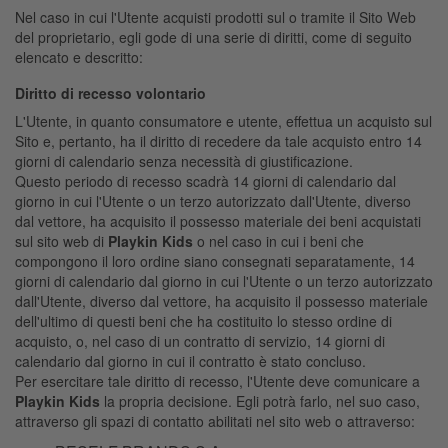
Nel caso in cui l'Utente acquisti prodotti sul o tramite il Sito Web
del proprietario, egli gode di una serie di diritti, come di seguito
elencato e descritto:
Diritto di recesso volontario
L'Utente, in quanto consumatore e utente, effettua un acquisto sul
Sito e, pertanto, ha il diritto di recedere da tale acquisto entro 14
giorni di calendario senza necessità di giustificazione.
Questo periodo di recesso scadrà 14 giorni di calendario dal
giorno in cui l'Utente o un terzo autorizzato dall'Utente, diverso
dal vettore, ha acquisito il possesso materiale dei beni acquistati
sul sito web di
Playkin Kids
o nel caso in cui i beni che
compongono il loro ordine siano consegnati separatamente, 14
giorni di calendario dal giorno in cui l'Utente o un terzo autorizzato
dall'Utente, diverso dal vettore, ha acquisito il possesso materiale
dell'ultimo di questi beni che ha costituito lo stesso ordine di
acquisto, o, nel caso di un contratto di servizio, 14 giorni di
calendario dal giorno in cui il contratto è stato concluso.
Per esercitare tale diritto di recesso, l'Utente deve comunicare a
Playkin Kids
la propria decisione. Egli potrà farlo, nel suo caso,
attraverso gli spazi di contatto abilitati nel sito web o attraverso: