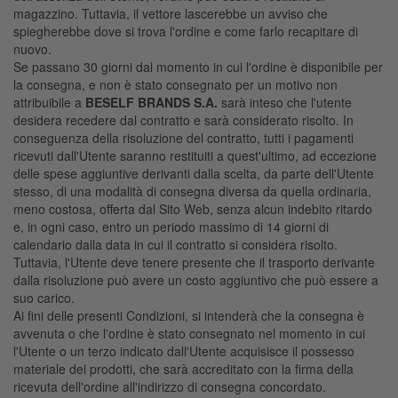
magazzino. Tuttavia, il vettore lascerebbe un avviso che
spiegherebbe dove si trova l'ordine e come farlo recapitare di
nuovo.
Se passano 30 giorni dal momento in cui l'ordine è disponibile per
la consegna, e non è stato consegnato per un motivo non
attribuibile a
BESELF BRANDS S.A.
sarà inteso che l'utente
desidera recedere dal contratto e sarà considerato risolto. In
conseguenza della risoluzione del contratto, tutti i pagamenti
ricevuti dall'Utente saranno restituiti a quest'ultimo, ad eccezione
delle spese aggiuntive derivanti dalla scelta, da parte dell'Utente
stesso, di una modalità di consegna diversa da quella ordinaria,
meno costosa, offerta dal Sito Web, senza alcun indebito ritardo
e, in ogni caso, entro un periodo massimo di 14 giorni di
calendario dalla data in cui il contratto si considera risolto.
Tuttavia, l'Utente deve tenere presente che il trasporto derivante
dalla risoluzione può avere un costo aggiuntivo che può essere a
suo carico.
Ai fini delle presenti Condizioni, si intenderà che la consegna è
avvenuta o che l'ordine è stato consegnato nel momento in cui
l'Utente o un terzo indicato dall'Utente acquisisce il possesso
materiale dei prodotti, che sarà accreditato con la firma della
ricevuta dell'ordine all'indirizzo di consegna concordato.