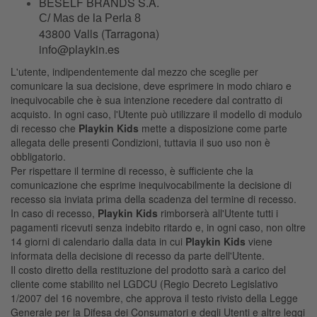
BESELF BRANDS S.A.
C/ Mas de la Perla 8
43800 Valls (Tarragona)
info@playkin.es
L'utente, indipendentemente dal mezzo che sceglie per
comunicare la sua decisione, deve esprimere in modo chiaro e
inequivocabile che è sua intenzione recedere dal contratto di
acquisto. In ogni caso, l'Utente può utilizzare il modello di modulo
di recesso che
Playkin Kids
mette a disposizione come parte
allegata delle presenti Condizioni, tuttavia il suo uso non è
obbligatorio.
Per rispettare il termine di recesso, è sufficiente che la
comunicazione che esprime inequivocabilmente la decisione di
recesso sia inviata prima della scadenza del termine di recesso.
In caso di recesso,
Playkin Kids
rimborserà all'Utente tutti i
pagamenti ricevuti senza indebito ritardo e, in ogni caso, non oltre
14 giorni di calendario dalla data in cui
Playkin Kids
viene
informata della decisione di recesso da parte dell'Utente.
Il costo diretto della restituzione del prodotto sarà a carico del
cliente come stabilito nel LGDCU (Regio Decreto Legislativo
1/2007 del 16 novembre, che approva il testo rivisto della Legge
Generale per la Difesa dei Consumatori e degli Utenti e altre leggi