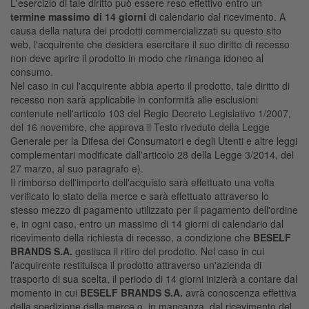
L'esercizio di tale diritto può essere reso effettivo entro un
termine massimo di 14 giorni
di calendario dal ricevimento. A
causa della natura dei prodotti commercializzati su questo sito
web, l'acquirente che desidera esercitare il suo diritto di recesso
non deve aprire il prodotto in modo che rimanga idoneo al
consumo.
Nel caso in cui l'acquirente abbia aperto il prodotto, tale diritto di
recesso non sarà applicabile in conformità alle esclusioni
contenute nell'articolo 103 del Regio Decreto Legislativo 1/2007,
del 16 novembre, che approva il Testo riveduto della Legge
Generale per la Difesa dei Consumatori e degli Utenti e altre leggi
complementari modificate dall'articolo 28 della Legge 3/2014, del
27 marzo, al suo paragrafo e).
Il rimborso dell'importo dell'acquisto sarà effettuato una volta
verificato lo stato della merce e sarà effettuato attraverso lo
stesso mezzo di pagamento utilizzato per il pagamento dell'ordine
e, in ogni caso, entro un massimo di 14 giorni di calendario dal
ricevimento della richiesta di recesso, a condizione che
BESELF
BRANDS S.A.
gestisca il ritiro del prodotto. Nel caso in cui
l'acquirente restituisca il prodotto attraverso un'azienda di
trasporto di sua scelta, il periodo di 14 giorni inizierà a contare dal
momento in cui
BESELF BRANDS S.A.
avrà conoscenza effettiva
della spedizione della merce o, in mancanza, dal ricevimento del