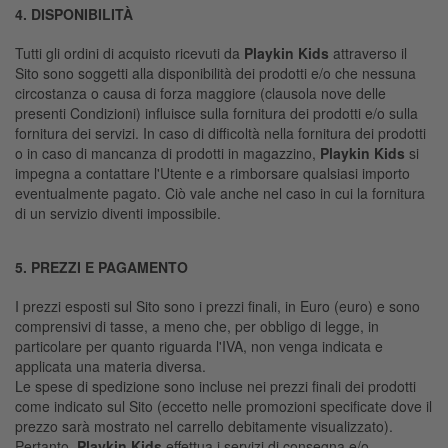
4. DISPONIBILITÀ
Tutti gli ordini di acquisto ricevuti da
Playkin Kids
attraverso il
Sito sono soggetti alla disponibilità dei prodotti e/o che nessuna
circostanza o causa di forza maggiore (clausola nove delle
presenti Condizioni) influisce sulla fornitura dei prodotti e/o sulla
fornitura dei servizi. In caso di difficoltà nella fornitura dei prodotti
o in caso di mancanza di prodotti in magazzino,
Playkin Kids
si
impegna a contattare l'Utente e a rimborsare qualsiasi importo
eventualmente pagato. Ciò vale anche nel caso in cui la fornitura
di un servizio diventi impossibile.
5. PREZZI E PAGAMENTO
I prezzi esposti sul Sito sono i prezzi finali, in Euro (euro) e sono
comprensivi di tasse, a meno che, per obbligo di legge, in
particolare per quanto riguarda l'IVA, non venga indicata e
applicata una materia diversa.
Le spese di spedizione sono incluse nei prezzi finali dei prodotti
come indicato sul Sito (eccetto nelle promozioni specificate dove il
prezzo sarà mostrato nel carrello debitamente visualizzato).
Pertanto,
Playkin Kids
effettua i servizi di consegna e/o