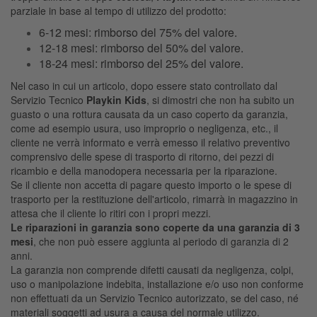
parziale in base al tempo di utilizzo del prodotto:
6-12 mesi: rimborso del 75% del valore.
12-18 mesi: rimborso del 50% del valore.
18-24 mesi: rimborso del 25% del valore.
Nel caso in cui un articolo, dopo essere stato controllato dal
Servizio Tecnico
Playkin Kids
, si dimostri che non ha subito un
guasto o una rottura causata da un caso coperto da garanzia,
come ad esempio usura, uso improprio o negligenza, etc., il
cliente ne verrà informato e verrà emesso il relativo preventivo
comprensivo delle spese di trasporto di ritorno, dei pezzi di
ricambio e della manodopera necessaria per la riparazione.
Se il cliente non accetta di pagare questo importo o le spese di
trasporto per la restituzione dell'articolo, rimarrà in magazzino in
attesa che il cliente lo ritiri con i propri mezzi.
Le riparazioni in garanzia sono coperte da una garanzia di 3
mesi
, che non può essere aggiunta al periodo di garanzia di 2
anni.
La garanzia non comprende difetti causati da negligenza, colpi,
uso o manipolazione indebita, installazione e/o uso non conforme
non effettuati da un Servizio Tecnico autorizzato, se del caso, né
materiali soggetti ad usura a causa del normale utilizzo.