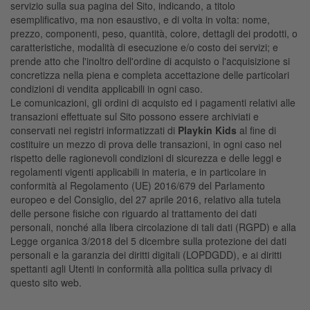
servizio sulla sua pagina del Sito, indicando, a titolo
esemplificativo, ma non esaustivo, e di volta in volta: nome,
prezzo, componenti, peso, quantità, colore, dettagli dei prodotti, o
caratteristiche, modalità di esecuzione e/o costo dei servizi; e
prende atto che l'inoltro dell'ordine di acquisto o l'acquisizione si
concretizza nella piena e completa accettazione delle particolari
condizioni di vendita applicabili in ogni caso.
Le comunicazioni, gli ordini di acquisto ed i pagamenti relativi alle
transazioni effettuate sul Sito possono essere archiviati e
conservati nei registri informatizzati di
Playkin Kids
al fine di
costituire un mezzo di prova delle transazioni, in ogni caso nel
rispetto delle ragionevoli condizioni di sicurezza e delle leggi e
regolamenti vigenti applicabili in materia, e in particolare in
conformità al Regolamento (UE) 2016/679 del Parlamento
europeo e del Consiglio, del 27 aprile 2016, relativo alla tutela
delle persone fisiche con riguardo al trattamento dei dati
personali, nonché alla libera circolazione di tali dati (RGPD) e alla
Legge organica 3/2018 del 5 dicembre sulla protezione dei dati
personali e la garanzia dei diritti digitali (LOPDGDD), e ai diritti
spettanti agli Utenti in conformità alla politica sulla privacy di
questo sito web.