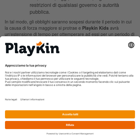
restrizioni di qualsiasi governo o autorità
pubblica.
In tal modo, gli obblighi saranno sospesi durante il periodo in cui
la causa di forza maggiore si protrae e
Playkin Kids
avrà
un'estensione di tempo per ottemperare ad essi per un periodo di
tempo pari alla durata della causa di forza maggiore.
Playkin
Kids
utilizzerà tutti i mezzi ragionevoli per trovare una soluzione
che le consenta di adempiere ai suoi obblighi nonostante la forza
maggiore.
11. COMUNICAZIONI SCRITTE E NOTIFICHE
Utilizzando il presente Sito Web, l'Utente accetta che la maggior
parte delle comunicazioni con
Playkin Kids
saranno di tipo
elettronico (e-mail o avvisi pubblicati sul Sito Web).
Ai fini contrattuali, l'Utente accetta di utilizzare questo mezzo di
comunicazione elettronico e riconosce che tutti i contratti, gli
avvisi, le informazioni e le altre comunicazioni che
Playkin
Kids
invia elettronicamente sono conformi ai requisiti di legge per
iscritto. Questa condizione non pregiudica i diritti riconosciuti dalla
legge all'Utente.