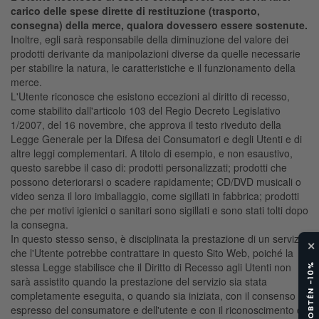
carico delle spese dirette di restituzione (trasporto,
consegna) della merce, qualora dovessero essere sostenute.
Inoltre, egli sarà responsabile della diminuzione del valore dei
prodotti derivante da manipolazioni diverse da quelle necessarie
per stabilire la natura, le caratteristiche e il funzionamento della
merce.
L'Utente riconosce che esistono eccezioni al diritto di recesso,
come stabilito dall'articolo 103 del Regio Decreto Legislativo
1/2007, del 16 novembre, che approva il testo riveduto della
Legge Generale per la Difesa dei Consumatori e degli Utenti e di
altre leggi complementari. A titolo di esempio, e non esaustivo,
questo sarebbe il caso di: prodotti personalizzati; prodotti che
possono deteriorarsi o scadere rapidamente; CD/DVD musicali o
video senza il loro imballaggio, come sigillati in fabbrica; prodotti
che per motivi igienici o sanitari sono sigillati e sono stati tolti dopo
la consegna.
In questo stesso senso, è disciplinata la prestazione di un servizio
✕
che l'Utente potrebbe contrattare in questo Sito Web, poiché la
stessa Legge stabilisce che il Diritto di Recesso agli Utenti non
sarà assistito quando la prestazione del servizio sia stata
completamente eseguita, o quando sia iniziata, con il consenso
espresso del consumatore e dell'utente e con il riconoscimento da