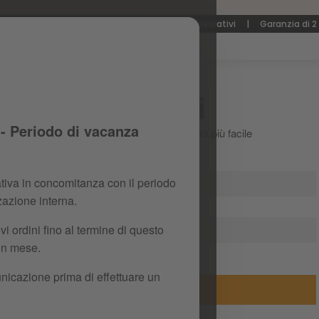
Iscriviti e ottieni il -10% sul tuo primo acquisto!
izione gratuita
|
Consegna in 3-5 giorni lavorativi
|
Garanzia di 2
Accedi
- Periodo di vacanza
Crea il tuo account e tutto sarà più facile
iva in concomitanza con il periodo
zazione interna.
 ordini fino al termine di questo
 un mese.
Hai dimenticato la tua password?
nicazione prima di effettuare un
accedi