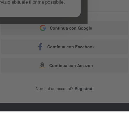
izio abituale il prima possibile.
o
Continua con Google
Continua con Facebook
Continua con Amazon
Non hai un account?
Registrati